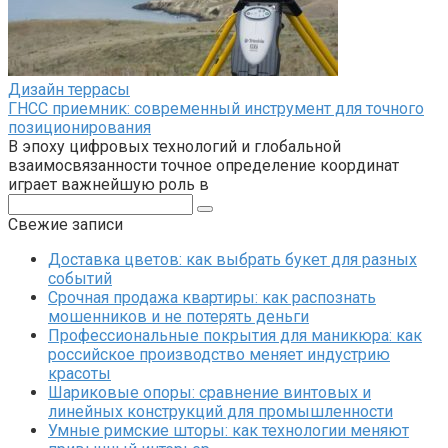
Дизайн террасы
ГНСС приемник: современный инструмент для точного
позиционирования
В эпоху цифровых технологий и глобальной
взаимосвязанности точное определение координат
играет важнейшую роль в
Поиск:
Свежие записи
Доставка цветов: как выбрать букет для разных
событий
Срочная продажа квартиры: как распознать
мошенников и не потерять деньги
Профессиональные покрытия для маникюра: как
российское производство меняет индустрию
красоты
Шариковые опоры: сравнение винтовых и
линейных конструкций для промышленности
Умные римские шторы: как технологии меняют