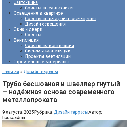
Сантехника
Советы по сантехники
Освещение в квартире
Советы по настройке освещения
Дизайн освещения
Окна и двери
Советы
Вентиляция
Советы по вентиляции
Системы вентиляции
Проекты вентиляции
Строительные материалы
Главная
»
Дизайн террасы
Труба бесшовная и швеллер гнутый
— надёжная основа современного
металлопроката
9 августа, 2025
Рубрика:
Дизайн террасы
Автор:
houseadmin