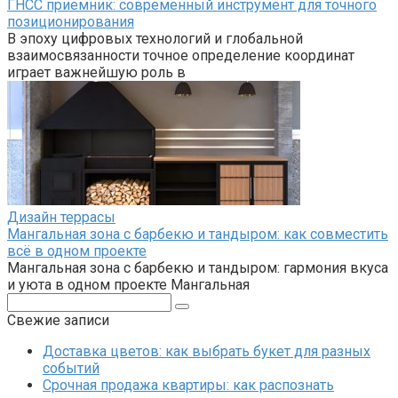
ГНСС приемник: современный инструмент для точного
позиционирования
В эпоху цифровых технологий и глобальной
взаимосвязанности точное определение координат
играет важнейшую роль в
Дизайн террасы
Мангальная зона с барбекю и тандыром: как совместить
всё в одном проекте
Мангальная зона с барбекю и тандыром: гармония вкуса
и уюта в одном проекте Мангальная
Поиск:
Свежие записи
Доставка цветов: как выбрать букет для разных
событий
Срочная продажа квартиры: как распознать