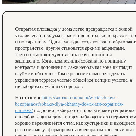
Открытая площадка у дома легко превращается в живой
уголок, если продумать растения не только по красоте, но
и по характеру. Одни культуры создают фон и обрамляют
пространство, другие становятся яркими акцентами,
третьи помогают чувствовать себя спокойно и
защищенно. Когда композиция собрана по принципу
контраста и дополнения, даже небольшая зона выглядит
глубже и объемнее. Такое решение помогает сделать
украшения террасы частью общей концепции участка, а
не набором случайных горшков.
На странице
https://samara-ohrana.ru/wiki/lichnaya-
bezopasnost/sobaka-dlya-okhrany-dома-или-охранная-
система/
подробно разбираются плюсы и минусы разных
способов защиты дома, и идея наблюдения за периметро
хорошо перекликается с тем, как кустарники и вьющиеся
растения могут формировать своеобразный зеленый щит
вокруг зоны отдыха. Если грамотно расположить