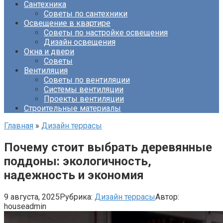
Сантехника
Советы по сантехники
Освещение в квартире
Советы по настройке освещения
Дизайн освещения
Окна и двери
Советы
Вентиляция
Советы по вентиляции
Системы вентиляции
Проекты вентиляции
Строительные материалы
Главная
»
Дизайн террасы
Почему стоит выбрать деревянные
поддоны: экологичность,
надежность и экономия
9 августа, 2025
Рубрика:
Дизайн террасы
Автор:
houseadmin