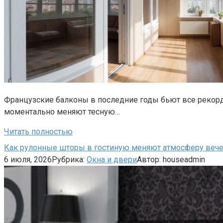
Французские балконы в последние годы бьют все рекорды
моментально меняют тесную…
Читать полностью
Как рулонные шторы в гостиную меняют атмосферу веч
6 июля, 2026
Рубрика:
Окна и двери
Автор:
houseadmin