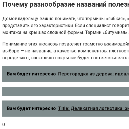
Почему разнообразие названий полез
Домовладельцу важно понимать, что термины «гибкая», «
представить его характеристики. Если специалист говор
монтажа на крышах сложной формы. Термин «битумная» а
Понимание этих нюансов позволяет грамотно взаимодейст
выборе — не название, а качество компонентов: плотнос
определяют, насколько покрытие будет соответствовать
Вам будет интересно
Перегородка из дерева: идеа
Вам будет интересно
Title: Деликатная логистика:
0