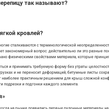
 черепицу так называют?
ягкой кровлей?
огие сталкиваются с терминологической неопределенность
икает закономерный вопрос: действительно ли это разные 
ано физическими свойствами материала, которые принципи
ться и принимать требуемую форму без утраты целостности
грузках и не переносит деформаций, битумные листы сохр
 наиболее практичным решением для крыш сложной конфи
ти подрезки и подгонки каждого элемента.
я»
когда на рынке появились первые рулонные материалы на 