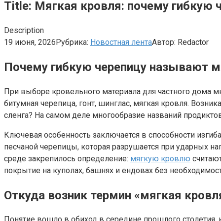
Title: Мягкая кровля: почему гибкую
Description
19 июня, 2026
Рубрика:
Новостная лента
Автор:
Redactor
Почему гибкую черепицу называют м
При выборе кровельного материала для частного дома мн
битумная черепица, гонт, шинглас, мягкая кровля. Возн
сленга? На самом деле многообразие названий продиктов
Ключевая особенность заключается в способности изгиба
песчаной черепицы, которая разрушается при ударных на
среде закрепилось определение:
мягкую кровлю
считают
покрытие на куполах, башнях и ендовах без необходимос
Откуда возник термин «мягкая кровл
Понятие вошло в обиход в середине прошлого столетия, 