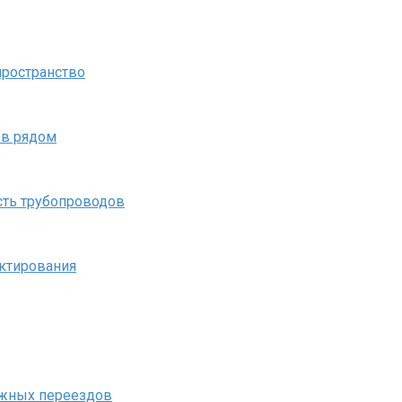
пространство
ов рядом
ость трубопроводов
ектирования
ложных переездов