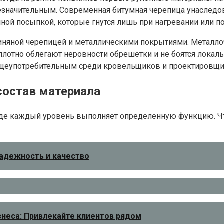
езначительным. Современная битумная черепица унаследова
енной посыпкой, которые гнутся лишь при нагревании или 
иняной черепицей и металлическими покрытиями. Металлоч
 плотно облегают неровности обрешетки и не боятся локал
бщеупотребительным среди кровельщиков и проектировщи
состав материала
, где каждый уровень выполняет определенную функцию. Ч
адежность и качество
знеса: Привлекайте клиентов рядом