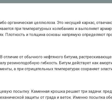
 либо органическая целлюлоза. Это несущий каркас, отве
ягивается при температурных колебаниях и выполняет арм
ях. Плотность и толщина основы напрямую определяют пр
 отличие от обычного нефтяного битума, растрескивающе
лу резиноподобную гибкость. Битум действует как аморти
енты, а при отрицательных температурах сохраняет эласти
цевую посыпку. Каменная крошка решает три задачи: пред
ханической защиты от града и веток. Именно посыпка обе