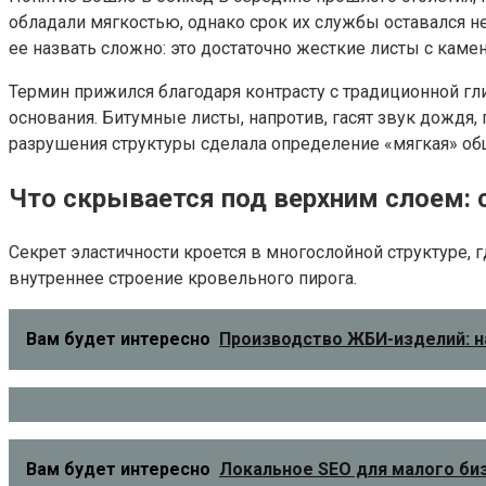
обладали мягкостью, однако срок их службы оставался н
ее назвать сложно: это достаточно жесткие листы с кам
Термин прижился благодаря контрасту с традиционной гл
основания. Битумные листы, напротив, гасят звук дождя,
разрушения структуры сделала определение «мягкая» о
Что скрывается под верхним слоем: 
Секрет эластичности кроется в многослойной структуре
внутреннее строение кровельного пирога.
Вам будет интересно
Производство ЖБИ-изделий: н
Вам будет интересно
Локальное SEO для малого би