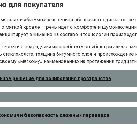
но для покупателя
мягкая» и «битумная» черепица обозначают один и тот же 
ит о мягкой кровле — речь идет о комфорте и шумоизоляци
кцентирует внимание на составе и технологии производст
вовать с подрядчиками и избегать ошибок при заказе мате
ть стеклохолста, толщина битумного слоя и происхождени
 своему «мягкому» наименованию на протяжении тридцати
льное решение для зонирования пространства
 экономия и безопасность сложных переездов