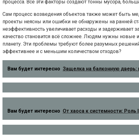
процесса. Все эти факторы создают тонны мусора, больша
Сам процесс возведения объектов также может быть ме
проекты неясны или ошибки не обнаружены на ранней ста
неэффективность увеличивает расходы и задерживает зав
качество становится всё сложнее. Людям нужны новые и
планету. Эти проблемы требуют более разумных решений 
эффективнее и с меньшим количеством отходов?
Вам будет интересно
Защелка на балконную дверь:
Вам будет интересно
От хаоса к системности: Роль