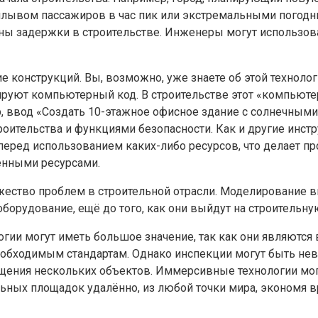
с наплывом пассажиров в час пик или экстремальными пог
ятны задержки в строительстве. Инженеры могут использ
конструкций. Вы, возможно, уже знаете об этой технологи
ируют компьютерный код. В строительстве этот «компьюте
, ввод «Создать 10-этажное офисное здание с солнечным
роительства и функциями безопасности. Как и другие инс
еред использованием каких-либо ресурсов, что делает 
енными ресурсами.
ество проблем в строительной отрасли. Моделирование в
оборудование, ещё до того, как они выйдут на строительн
ии могут иметь большое значение, так как они являются 
обходимым стандартам. Однако инспекции могут быть нев
щения нескольких объектов. Иммерсивные технологии мог
ных площадок удалённо, из любой точки мира, экономя вр