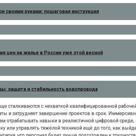
ри своими руками: пошаговая инструкция
я цен на жилье в России уже этой весной
оды: защита и стабильность водопровода
аще сталкиваются с нехваткой квалифицированной рабочей
раты и затрудняет завершение проектов в срок. Иммерсив
ам отрабатывать навыки в реалистичной цифровой среде, 
ку или управлять тяжёлой техникой ещё до того, как выйд
антируя, что персонал будет лучше подготовлен к труднос