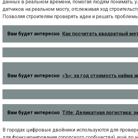
данных в реальном времени, помогая людям понимать, 
датчиков на реальном мосту, отслеживая ход строительс
Позволяя строителям проверять идеи и решать проблемы
Вам будет интересно
Как посчитать квадратный мет
Вам будет интересно
«Ъ»: за год стоимость найма 
Вам будет интересно
Title: Деликатная логистика:
В городах цифровые двойники используются для проверки
для функционирования городского сообщества), ещё до н