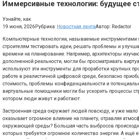
Иммерсивные технологии: будущее с
Узнайте, как
19 июня, 2026
Рубрика:
Новостная лента
Автор:
Redactor
Компьютерные технологии, называемые инструментами и
строителям тестировать идеи, решать проблемы и улучша
времени на планирование. Например, архитекторы изучаю
дополненной реальности, могли бы просматривать виртуа
используют эти инструменты для проработки крупных про
работе в реалистичной цифровой среде, безопасно прио
стоимость, проблемы конфиденциальности и потенциальн
виртуальные помощники могли бы ускорить процессы стр
котором люди живут и работают.
Застроенная среда окружает людей повсюду, и уже мало 
оказывает огромное влияние на планету, отравляя атмо
окружающей среды? Большая часть выбросов происходит п
которых требуется огромное количество энергии. А ещё 