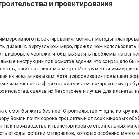
троительства и проектирования
ммерсивного проектирования, меняют методы планирован
ть дизайн в виртуальном мире, прежде чем использовать 
т цифровые чертежи, чтобы выявлять проблемы на ранней 
льные инструкции при осмотре здания, что сокращало бы 
ектов, таких как системы метро. Инструменты иммерсивно
бщая их новым навыкам. Хотя цифровизация повышает эффе
ые изменения в сфере строительства, по-прежнему требу
оительства, сделав их безопаснее и лучше для планеты, 
кто смог бы жить без неё! Строительство — одна из круп
сферу Земли почти сорока процентами от всех мировых об
ри производстве и транспортировке строительных материал
есть отходы: остатки материалов, которых особенно много