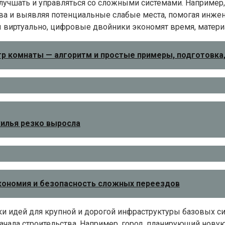
улучшать и управляться со сложными системами. Наприме
тва и выявляя потенциальные слабые места, помогая инжен
 виртуально, цифровые двойники экономят время, матери
р комнаты — алгоритм и простые примеры, подготовка,
жилья резко выросла
 экономия и безопасность сложных переездов
 идей для крупной и дорогой инфраструктуры базовых сис
ачала строительства. Например, город, планирующий новую