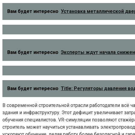
Вам будет интересно
Установка металлической две
Вам будет интересно
Эксперты ждут начала снижени
Вам будет интересно
Title: Регуляторы давления в
В современной строительной отрасли работодатели всё ч
здания и инфраструктуру. Этот дефицит увеличивает зат
обучения специалистов. VR-симуляции позволяют стажёр
строитель может научиться устанавливать электропровод
ускоряют обучение, делая работу более безопасной и гар