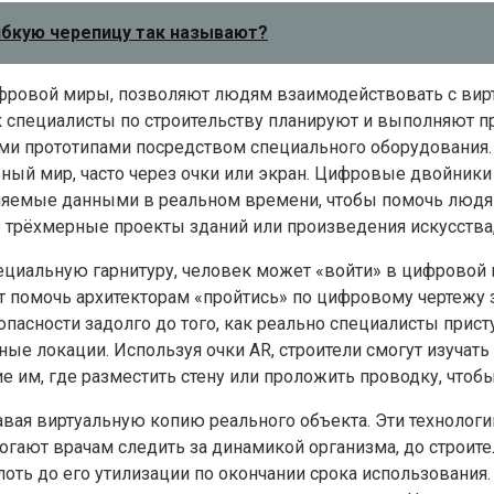
гибкую черепицу так называют?
фровой миры, позволяют людям взаимодействовать с вирт
к специалисты по строительству планируют и выполняют п
ми прототипами посредством специального оборудования.
ый мир, часто через очки или экран. Цифровые двойники 
ляемые данными в реальном времени, чтобы помочь людя
е трёхмерные проекты зданий или произведения искусства,
пециальную гарнитуру, человек может «войти» в цифровой м
ет помочь архитекторам «пройтись» по цифровому чертежу 
асности задолго до того, как реально специалисты прис
е локации. Используя очки AR, строители смогут изучат
им, где разместить стену или проложить проводку, чтобы 
авая виртуальную копию реального объекта. Эти технологи
ают врачам следить за динамикой организма, до строител
плоть до его утилизации по окончании срока использован