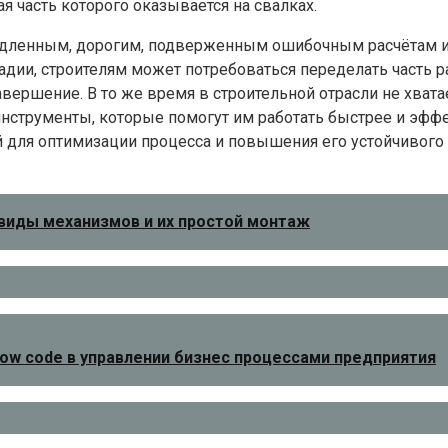
я часть которого оказывается на свалках.
дленным, дорогим, подверженным ошибочным расчётам ил
дии, строителям может потребоваться переделать часть ра
ершение. В то же время в строительной отрасли не хвата
нструменты, которые помогут им работать быстрее и эфф
для оптимизации процесса и повышения его устойчивого ро
 виды механизмов и их простой монтаж
 low code в управлении бизнес процессами предприятия