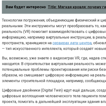
Вам будет интересно
Title: Мягкая кровля: почему 
Технологии погружения, объединяющие физический и ци
реальными. Эти инструменты могут преобразовать то, ка
реальность (VR) помогает взаимодействовать с цифровы
информацию, например виртуальные инструкции, в реальн
пространств, хранящиеся на
серверах дата-центра
, обнов
— тип искусственного интеллекта, который создаёт новы
Вы, возможно, уже знаете о видеоиграх VR, где, надев с
находится. В строительстве виртуальная реальность мож
потенциальные проблемы проектирования или риски безоп
образом, но смешивает цифровую информацию на реальны
элементы строительной площадки, например, сообщающие 
Цифровые двойники (Digital Twin) идут ещё дальше, созд
цифровые воплощения человеческого тела пациента помог
проекта, помогать в дальнейшей эксплуатации здания в