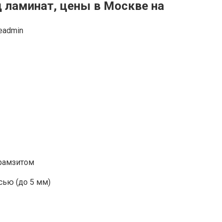
д ламинат, цены в Москве на
eadmin
ерамзитом
ью (до 5 мм)