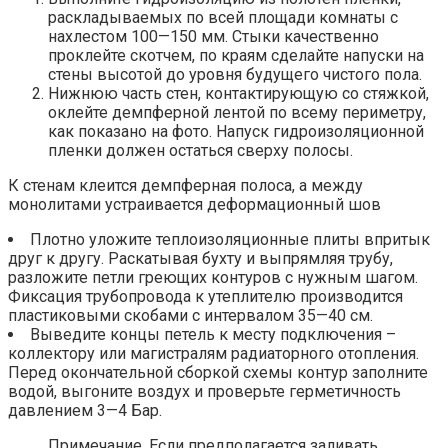
раскладываемых по всей площади комнаты с
нахлестом 100—150 мм. Стыки качественно
проклейте скотчем, по краям сделайте напуски на
стены высотой до уровня будущего чистого пола.
Нижнюю часть стен, контактирующую со стяжкой,
оклейте демпферной лентой по всему периметру,
как показано на фото. Напуск гидроизоляционной
пленки должен остаться сверху полосы.
К стенам клеится демпферная полоса, а между
монолитами устраивается деформационный шов
Плотно уложите теплоизоляционные плиты впритык
друг к другу. Раскатывая бухту и выпрямляя трубу,
разложите петли греющих контуров с нужным шагом.
Фиксация трубопровода к утеплителю производится
пластиковыми скобами с интервалом 35—40 см.
Выведите концы петель к месту подключения –
коллектору или магистралям радиаторного отопления.
Перед окончательной сборкой схемы контур заполните
водой, выгоните воздух и проверьте герметичность
давлением 3—4 Бар.
Примечание. Если предполагается заливать