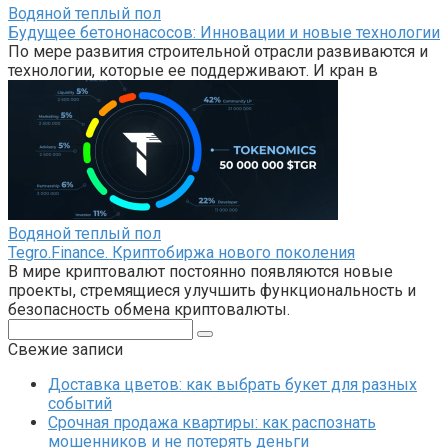
Водяной теплый пол
Будущее бетононасосов: Инновации и новые технологии
По мере развития строительной отрасли развиваются и
технологии, которые ее поддерживают. И кран в
Водяной теплый пол
Tegro.Finance. Криптобиржа нового поколения
В мире криптовалют постоянно появляются новые
проекты, стремящиеся улучшить функциональность и
безопасность обмена криптовалюты.
Поиск:
Свежие записи
Доставка цветов: как выбрать букет для разных
событий
Срочная продажа квартиры: как распознать
мошенников и не потерять деньги