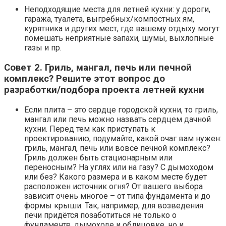
Неподходящие места для летней кухни: у дороги,
гаража, туалета, выгребных/компостных ям,
курятника и других мест, где вашему отдыху могут
помешать неприятные запахи, шумы, выхлопные
газы и пр.
Совет 2. Гриль, мангал, печь или печной
комплекс? Решите этот вопрос до
разработки/подбора проекта летней кухни
Если плита – это сердце городской кухни, то гриль,
мангал или печь можно назвать сердцем дачной
кухни. Перед тем как приступать к
проектированию, подумайте, какой очаг вам нужен:
гриль, мангал, печь или вовсе печной комплекс?
Гриль должен быть стационарным или
переносным? На углях или на газу? С дымоходом
или без? Какого размера и в каком месте будет
расположен источник огня? От вашего выбора
зависит очень многое – от типа фундамента и до
формы крыши. Так, например, для возведения
печи придётся позаботиться не только о
фундаменте, дымоходе и облицовке, но и