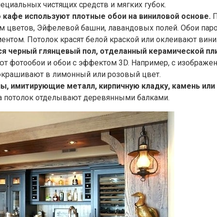
пециальных чистящих средств и мягких губок.
 кафе используют плотные обои на виниловой основе.
П
ем цветов, Эйфелевой башни, лавандовых полей. Обои пар
ентом. Потолок красят белой краской или оклеивают вин
ся черный глянцевый пол, отделанный керамической пл
ют фотообои и обои с эффектом 3D. Например, с изображе
 окрашивают в лимонный или розовый цвет.
ы, имитирующие металл, кирпичную кладку, камень или
 а потолок отделывают деревянными балками.