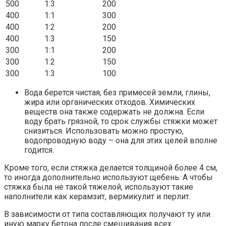
500
1:3
200
400
1:1
300
400
1:2
200
400
1:3
150
300
1:1
200
300
1:2
150
300
1:3
100
Вода берется чистая, без примесей земли, глины,
жира или органических отходов. Химических
веществ она также содержать не должна. Если
воду брать грязной, то срок службы стяжки может
снизиться. Использовать можно простую,
водопроводную воду – она для этих целей вполне
годится.
Кроме того, если стяжка делается толщиной более 4 см,
то иногда дополнительно используют щебень. А чтобы
стяжка была не такой тяжелой, используют такие
наполнители как керамзит, вермикулит и перлит.
В зависимости от типа составляющих получают ту или
иную марку бетона после смешивания всех