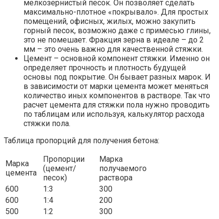
мелкозернистый песок. Он позволяет сделать
максимально-плотное «покрывало». Для простых
помещений, офисных, жилых, можно закупить
горный песок, возможно даже с примесью глины,
это не помешает. Фракция зерна в идеале – до 2
мм – это очень важно для качественной стяжки.
Цемент – основной компонент стяжки. Именно он
определяет прочность и плотность будущей
основы под покрытие. Он бывает разных марок. И
в зависимости от марки цемента может меняться
количество иных компонентов в растворе. Так что
расчет цемента для стяжки пола нужно проводить
по таблицам или используя, калькулятор расхода
стяжки пола.
Таблица пропорций для получения бетона:
Пропорции
Марка
Марка
(цемент/
получаемого
цемента
песок)
раствора
600
1:3
300
600
1:4
200
500
1:2
300