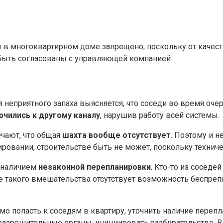
в многоквартирном доме запрещено, поскольку от качеств
быть согласованы с управляющей компанией.
я неприятного запаха выясняется, что соседи во время оч
чились к другому каналу
, нарушив работу всей системы.
чают, что общая
шахта вообще отсутствует
. Поэтому и н
ровании, строительстве быть не может, поскольку техниче
с наличием
незаконной перепланировки
. Кто-то из соседе
е такого вмешательства отсутствует возможность беспреп
мо попасть к соседям в квартиру, уточнить наличие переп
разрешительные органы, инициировать разбирательство. В