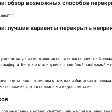
ции: обзор возможных способов перекр
seadmin
ии: лучшие варианты перекрыть непри
уацией, когда из вентиляции появляется неприятный запах
искомфорта. Вы тоже столкнулись с подобной проблемой – 
але детально поговорим о том, как избавиться от запаха
ематическими фото и полезными видеосоветами.
хов
при заселении в новую квартиру или же совершенно внез