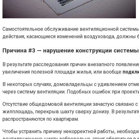
Самостоятельное обслуживание вентиляционной системы 
действия, касающиеся изменений воздуховода, должны 
Причина #3 — нарушение конструкции системы
В результате расследования причин внезапного появлени
увеличения полезной площади жилья, или вообще
подклю
В некоторых случаях, домовладельцы с удивлением отме
через систему вентиляции. Подобных ошибок при проекти
Отсутствие общедомовой вентиляции зачастую связано 
жилплощадь, перекрыв шахту сверху донизу. В результат
распространяются по квартирам.
Чтобы устранить причину некорректной работы, необходи
вентиляционную шахту добровольно, стоит обратиться в 