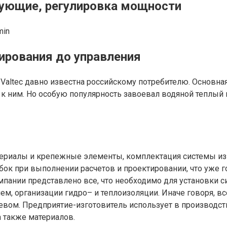
тующие, регулировка мощности
min
тирования до управления
altec давно известна российскому потребителю. Основна
к ним. Но особую популярность завоевал водяной теплый п
ериалы и крепежные элементы, комплектация системы и
ок при выполнении расчетов и проектировании, что уже г
омпании представлено все, что необходимо для установки 
 организации гидро– и теплоизоляции. Иначе говоря, все
евом. Предприятие-изготовитель использует в производс
 также материалов.