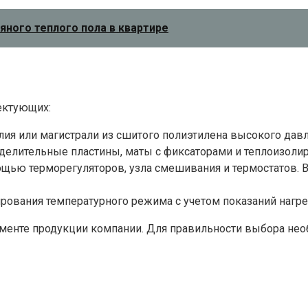
ного теплого пола в квартире
ектующих:
я или магистрали из сшитого полиэтилена высокого давл
делительные пластины, маты с фиксаторами и теплоизол
щью терморегуляторов, узла смешивания и термостатов. В
рования температурного режима с учетом показаний нагре
енте продукции компании. Для правильности выбора необ