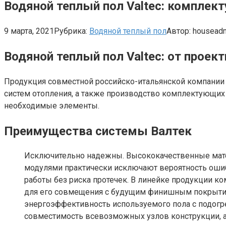
Водяной теплый пол Valtec: комплек
9 марта, 2021
Рубрика:
Водяной теплый пол
Автор:
housead
Водяной теплый пол Valtec: от проек
Продукция совместной российско-итальянской компании V
систем отопления, а также производство комплектующих 
необходимые элементы.
Преимущества системы Валтек
Исключительно надежны. Высококачественные мат
модулями практически исключают вероятность ошиб
работы без риска протечек. В линейке продукции к
для его совмещения с будущим финишным покрытием,
энергоэффективность используемого пола с подогр
совместимость всевозможных узлов конструкции, а