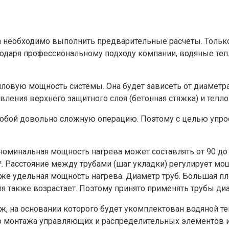
а необходимо выполнить предварительные расчеты. Только
агодаря профессиональному подходу компании, водяные те
ловую мощность системы. Она будет зависеть от диаметра
овления верхнего защитного слоя (бетонная стяжка) и теп
 собой довольно сложную операцию. Поэтому с целью упрос
минальная мощность нагрева может составлять от 90 до 1
. Расстояние между трубами (шаг укладки) регулирует мощ
же удельная мощность нагрева. Диаметр труб. Большая пл
ля также возрастает. Поэтому принято применять трубы диа
ж, на основании которого будет укомплектован водяной те
о монтажа управляющих и распределительных элементов и