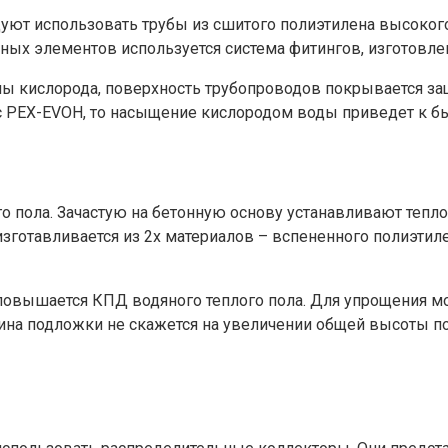
ют использовать трубы из сшитого полиэтилена высокого 
ных элементов используется система фитингов, изготовлен
лы кислорода, поверхность трубопроводов покрывается за
с PEX-EVOH, то насыщение кислородом воды приведет к 
о пола. Зачастую на бетонную основу устанавливают тепл
зготавливается из 2х материалов – вспененного полиэтил
овышается КПД водяного теплого пола. Для упрощения мон
ина подложки не скажется на увеличении общей высоты по