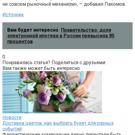
не совсем рыночный механизм», — добавил Пахомов.
Источник
Вам будет интересно
Правительство: доля
электронной ипотеки в России превысила 85
процентов
0
Понравилась статья? Поделиться с друзьями:
Вам также может быть интересно
Новости
Доставка цветов: как выбрать букет для разных
событий
Флористические композиции давно перестали быть