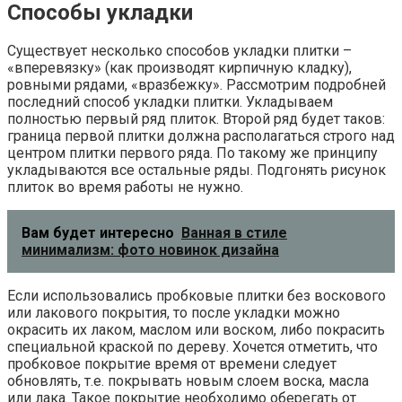
Способы укладки
Существует несколько способов укладки плитки –
«вперевязку» (как производят кирпичную кладку),
ровными рядами, «вразбежку». Рассмотрим подробней
последний способ укладки плитки. Укладываем
полностью первый ряд плиток. Второй ряд будет таков:
граница первой плитки должна располагаться строго над
центром плитки первого ряда. По такому же принципу
укладываются все остальные ряды. Подгонять рисунок
плиток во время работы не нужно.
Вам будет интересно
Ванная в стиле
минимализм: фото новинок дизайна
Если использовались пробковые плитки без воскового
или лакового покрытия, то после укладки можно
окрасить их лаком, маслом или воском, либо покрасить
специальной краской по дереву. Хочется отметить, что
пробковое покрытие время от времени следует
обновлять, т.е. покрывать новым слоем воска, масла
или лака. Такое покрытие необходимо оберегать от