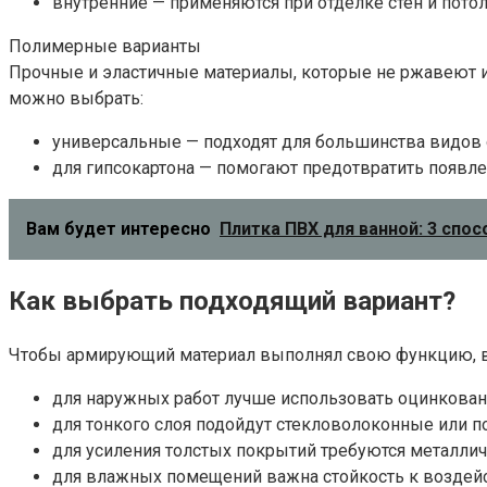
внутренние — применяются при отделке стен и пот
Полимерные варианты
Прочные и эластичные материалы, которые не ржавеют и н
можно выбрать:
универсальные — подходят для большинства видов о
для гипсокартона — помогают предотвратить появле
Вам будет интересно
Плитка ПВХ для ванной: 3 спос
Как выбрать подходящий вариант?
Чтобы армирующий материал выполнял свою функцию, ва
для наружных работ лучше использовать оцинкован
для тонкого слоя подойдут стекловолоконные или 
для усиления толстых покрытий требуются металли
для влажных помещений важна стойкость к воздей