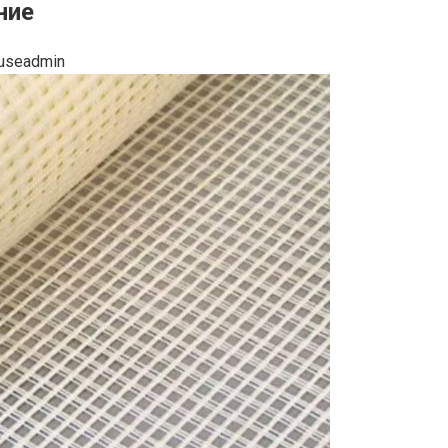
ние
useadmin