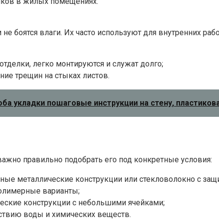
олков в жилых помещениях.
е боятся влаги. Их часто используют для внутренних рабо
тделки, легко монтируются и служат долго;
ние трещин на стыках листов.
оба укладки пошаговые инструкции на стену, пластиков
жно правильно подобрать его под конкретные условия:
ные металлические конструкции или стекловолокно с за
полимерные варианты;
ческие конструкции с небольшими ячейками;
ствию воды и химических веществ.