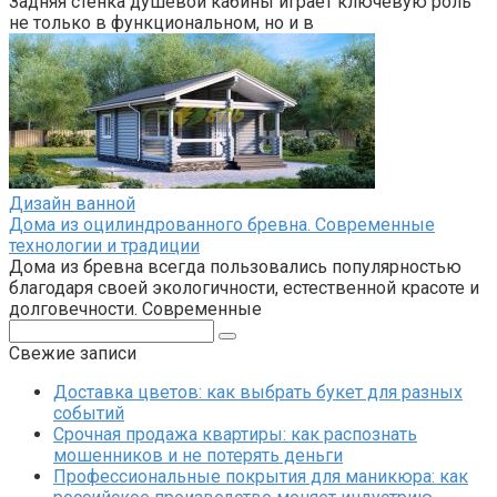
Задняя стенка душевой кабины играет ключевую роль
не только в функциональном, но и в
Дизайн ванной
Дома из оцилиндрованного бревна. Современные
технологии и традиции
Дома из бревна всегда пользовались популярностью
благодаря своей экологичности, естественной красоте и
долговечности. Современные
Поиск:
Свежие записи
Доставка цветов: как выбрать букет для разных
событий
Срочная продажа квартиры: как распознать
мошенников и не потерять деньги
Профессиональные покрытия для маникюра: как