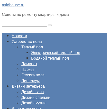
Перейти
mildhouse.ru
к
Советы по ремонту квартиры и дома
контенту
Поиск:
Новости
Устройство пола
Теплый пол
Электрический теплый пол
Водяной теплый пол
Ламинат
Паркет
Стяжка пола
Линолеум
Дизайн интерьера
Дизайн зала
Дизайн спальни
Дизайн кухни
Ванная комната