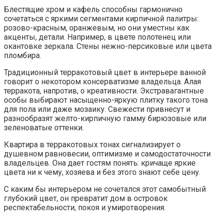
Блестящие хром и кафель способны гармонично
сочетаться с яркими сегментами кирпичной палитры:
розово-красным, оранжевым, но они уместны как
акценты, детали. Например, в цвете полотенец или
окантовке зеркала. Стены нежно-персиковые или цвета
пломбира.
Традиционный терракотовый цвет в интерьере ванной
говорит о некотором консерватизме владельца. Алая
терракота, напротив, о креативности. Экстравагантные
особы выбирают насыщенно-яркую плитку такого тона
для пола или даже мозаику. Свежести привнесут и
разнообразят желто-кирпичную гамму бирюзовые или
зеленоватые оттенки.
Квартира в терракотовых тонах сигнализирует о
душевном равновесии, оптимизме и самодостаточности
владельцев. Она дает гостям понять: кричаще яркие
цвета ни к чему, хозяева и без этого знают себе цену.
С каким бы интерьером не сочетался этот самобытный
глубокий цвет, он превратит дом в островок
респектабельности, покоя и умиротворения.