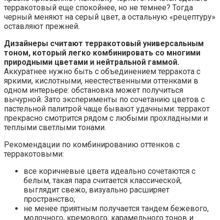
терракотовый еще спокойнее, но не темнее? Тогда
черный меняют на серый цвет, а остальную «рецептуру»
оставляют прежней.
Дизайнеры считают терракотовый универсальным
тоном, который легко комбинировать со многими
природными цветами и нейтральной гаммой.
Аккуратнее нужно быть с объединением терракота с
яркими, кислотными, неестественными оттенками в
одном интерьере: обстановка может получиться
вычурной. Зато эксперименты по сочетанию цветов с
пастельной палитрой чаще бывают удачными: терракот
прекрасно смотрится рядом с любыми прохладными и
теплыми светлыми тонами.
Рекомендации по комбинированию оттенков с
терракотовыми:
все коричневые цвета идеально сочетаются с
белым, такая пара считается классической,
выглядит свежо, визуально расширяет
пространство;
не менее приятным получается тандем бежевого,
молочного, кремового, карамельного тонов и