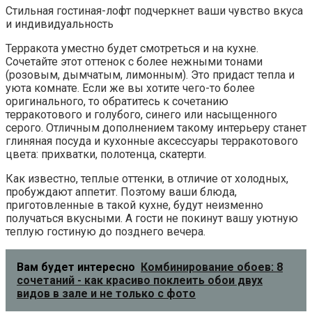
Стильная гостиная-лофт подчеркнет ваши чувство вкуса
и индивидуальность
Терракота уместно будет смотреться и на кухне.
Сочетайте этот оттенок с более нежными тонами
(розовым, дымчатым, лимонным). Это придаст тепла и
уюта комнате. Если же вы хотите чего-то более
оригинального, то обратитесь к сочетанию
терракотового и голубого, синего или насыщенного
серого. Отличным дополнением такому интерьеру станет
глиняная посуда и кухонные аксессуары терракотового
цвета: прихватки, полотенца, скатерти.
Как известно, теплые оттенки, в отличие от холодных,
пробуждают аппетит. Поэтому ваши блюда,
приготовленные в такой кухне, будут неизменно
получаться вкусными. А гости не покинут вашу уютную
теплую гостиную до позднего вечера.
Вам будет интересно
Комбинирование обоев: 8
сочетаний - как красиво поклеить обои двух
видов в зале и не только с фото