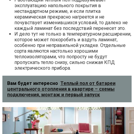
эксплуатацию напольного покрытия в
нестандартном режиме, и если плитка
керамическая прекрасно нагреется и не
почувствует изменившихся условий, то далеко не
каждый ламинат без последствий перенесет это.
И дело тут не только в температурном расширении,
которое может покоробить и вздуть ламинат,
особенно при неправильной укладке. Отдельные
сорта являются настолько хорошими
теплоизоляторами, что попросту не будут
пропускать тепло снизу, сильно снижая КПД
электрического прибора.
Вам будет интересно
Теплый пол от батареи
центрального отопления в квартире – схемы
подключения, монтаж и первый запуск