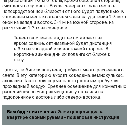
на расстоянии 1-2 м от окна, кроме северной стороны,
считается полутенью. Возле северного окна место в
непосредственной близости от него будет полутенью. К
затененным местам относятся зоны на удалении 2-3 м от
окон на запад и восток, 3-4 м на южной стороне, на
расстоянии 1-2 м на северной.
Теневыносливые виды не оставляют на
ярком солнце, оптимальной будет дистанция
в 3 м на западной или восточной стороне. В
короткие зимние дни их подвигают ближе к
окну.
Цветы, любители полутени, требуют много рассеянного
света. В эту категорию входит кокедама, земнокулькас,
алоказия. Также для нормального роста им требуется
прохладный воздух. Среднее освещение для комнатных
растений обеспечит размещение у окна или на
подоконнике с востока либо северо-востока.
Вам будет интересно
Электропроводка в
квартире своими руками - пошаговая инструкция