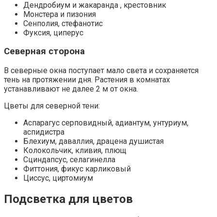
Дендробиум и жакаранда , крестовник
Монстера и пизония
Сенполия, стефанотис
Фуксия, циперус
Северная сторона
В северные окна поступает мало света и сохраняется
тень на протяжении дня. Растения в комнатах
устанавливают не далее 2 м от окна.
Цветы для северной тени:
Аспарагус серповидный, адиантум, унтуриум,
аспидистра
Блехиум, даваллия, драцена душистая
Колокольчик, кливия, плющ
Сциндапсус, селагинелла
Фиттония, фикус карликовый
Циссус, циртомиум
Подсветка для цветов