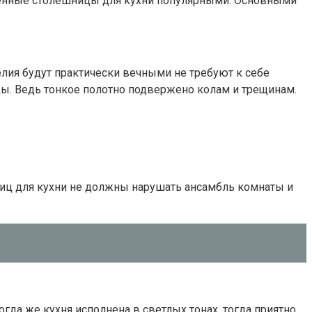
твенные столешницы для кухни популярными. Основными
лия будут практически вечными не требуют к себе
цы. Ведь тонкое полотно подвержено колам и трещинам.
ниц для кухни не должны нарушать ансамбль комнаты и
да же кухня исполнена в светлых тонах, тогда приятно