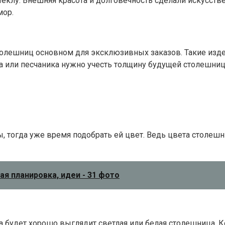
стеклу. Внешняя красота и долговечность сделали искусс
мор.
толешниц основном для эксклюзивных заказов. Такие изде
та или песчаника нужно учесть толщину будущей столешни
, тогда уже время подобрать ей цвет. Ведь цвета столеш
ая планировка, идеи - 31 фото
будет хорошо выглядит светлая или белая столешница. Ког