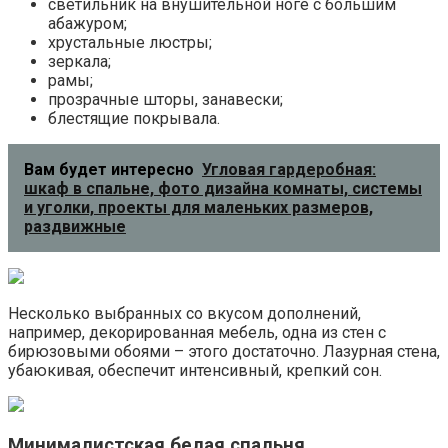
светильник на внушительной ноге с большим
абажуром;
хрустальные люстры;
зеркала;
рамы;
прозрачные шторы, занавески;
блестящие покрывала.
Вам будет интересно
Угловая гардеробная:
шкаф в спальне, фото дизайна комнаты, системы
и уголки, проекты для маленьких размеров,
раздвижные
Несколько выбранных со вкусом дополнений,
например, декорированная мебель, одна из стен с
бирюзовыми обоями – этого достаточно. Лазурная стена,
убаюкивая, обеспечит интенсивный, крепкий сон.
Минималистская белая спальня