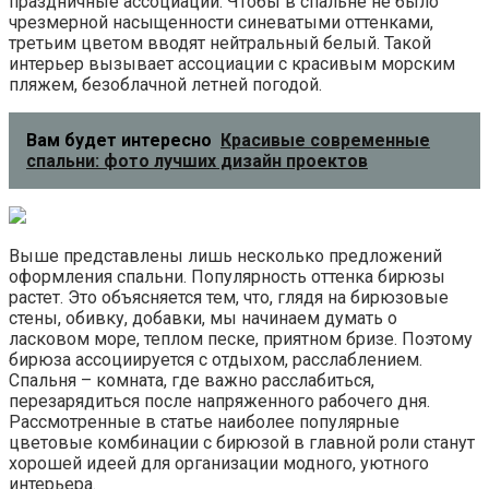
праздничные ассоциации. Чтобы в спальне не было
чрезмерной насыщенности синеватыми оттенками,
третьим цветом вводят нейтральный белый. Такой
интерьер вызывает ассоциации с красивым морским
пляжем, безоблачной летней погодой.
Вам будет интересно
Красивые современные
спальни: фото лучших дизайн проектов
Выше представлены лишь несколько предложений
оформления спальни. Популярность оттенка бирюзы
растет. Это объясняется тем, что, глядя на бирюзовые
стены, обивку, добавки, мы начинаем думать о
ласковом море, теплом песке, приятном бризе. Поэтому
бирюза ассоциируется с отдыхом, расслаблением.
Спальня – комната, где важно расслабиться,
перезарядиться после напряженного рабочего дня.
Рассмотренные в статье наиболее популярные
цветовые комбинации с бирюзой в главной роли станут
хорошей идеей для организации модного, уютного
интерьера.