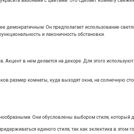
украсить вазонами с цветами. Это сделает комнату свежей
более демократичным. Он предполагает использование свет
ункциональность и лаконичность обстановки.
 Акцент в нем делается на декоре. Для этого используют 
ков размер комнаты, куда выходят окна, на солнечную сто
знообразными. Они обусловлены выбором стиля, который д
ридерживаться единого стиля, так как эклектика в этом го