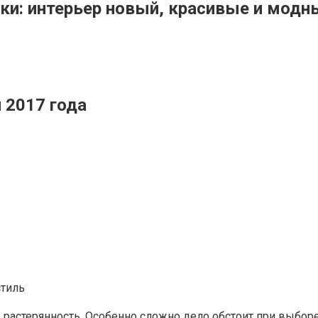
нки: интерьер новый, красивые и модн
 2017 года
стиль
 растерянность. Особенно сложно дело обстоит при выборе