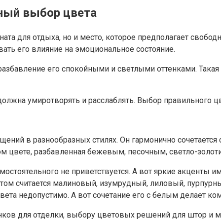
ьный выбор цвета
мната для отдыха, но и место, которое предполагает сво
вать его влияние на эмоциональное состояние.
азбавление его спокойными и светлыми оттенками. Такая 
 должна умиротворять и расслаблять. Выбор правильного ц
ений в разнообразных стилях. Он гармонично сочетается
лом цвете, разбавленная бежевым, песочным, светло-золо
мостоятельного не приветствуется. А вот яркие акценты и
том считается малиновый, изумрудный, лиловый, пурпурн
та недопустимо. А вот сочетание его с белым делает комн
ков для отделки, выбору цветовых решений для штор и м