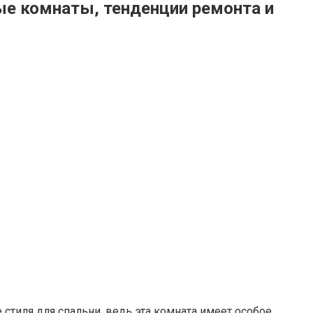
ые комнаты, тенденции ремонта и
 стиля для спальни, ведь эта комната имеет особое