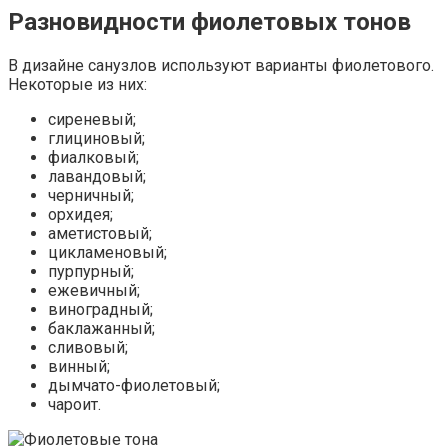
Разновидности фиолетовых тонов
В дизайне санузлов используют варианты фиолетового.
Некоторые из них:
сиреневый;
глициновый;
фиалковый;
лавандовый;
черничный;
орхидея;
аметистовый;
цикламеновый;
пурпурный;
ежевичный;
виноградный;
баклажанный;
сливовый;
винный;
дымчато-фиолетовый;
чароит.