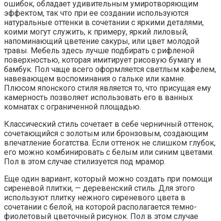
ошибок, обладает удивительным умиротворяющим
эффектом, так что при ее создании используются
натуральные оттенки в сочетании с яркими деталями,
коими могут служить, к примеру, яркий лиловый,
напоминающий цветение сакуры, или цвет молодой
травы. Мебель здесь лучше подбирать с рифленой
поверхностью, которая имитирует рисовую бумагу и
бамбук. Пол чаще всего оформляется светлым кафелем,
навевающем воспоминания о гальке или камне.
Плюсом японского стиля является то, что присущая ему
камерность позволяет использовать его в ванных
комнатах с ограниченной площадью.
Классический стиль сочетает в себе черничный оттенок,
сочетающийся с золотым или бронзовым, создающим
впечатление богатства. Если оттенок не слишком глубок,
его можно комбинировать с белым или синим цветами.
Пол в этом случае стилизуется под мрамор.
Еще один вариант, который можно создать при помощи
сиреневой плитки, — деревенский стиль. Для этого
используют плитку нежного сиреневого цвета в
сочетании с белой, на которой располагается темно-
фиолетовый цветочный рисунок. Пол в этом случае