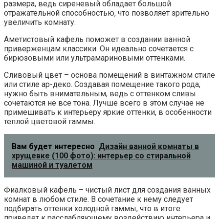
размера, ведь сиреневый обладает большой
отражательной способностью, что позволяет зрительно
увеличить комнату.
Аметистовый кафель поможет в создании ванной
приверженцам классики. Он идеально сочетается с
бирюзовыми или ультрамариновыми оттенками.
Сливовый цвет – основа помещений в винтажном стиле
или стиле ар-деко. Создавая помещение такого рода,
нужно быть внимательным, ведь с оттенком сливы
сочетаются не все тона. Лучше всего в этом случае не
примешивать к интерьеру яркие оттенки, в особенности
теплой цветовой гаммы.
Вам будет интересно
Дизайн ванной комнаты в
хрущевке (100 фото): интерьер со стиральной
машиной и туалетом
Фиалковый кафель – чистый лист для создания ванных
комнат в любом стиле. В сочетание к нему следует
подбирать оттенки холодной гаммы, что в итоге
приведет к расслабляющему воздействию интерьера и