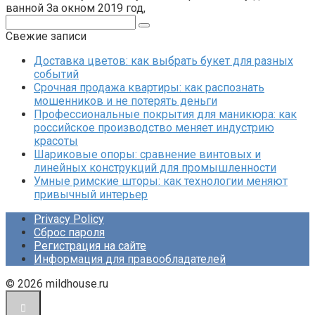
ванной За окном 2019 год,
Поиск:
Свежие записи
Доставка цветов: как выбрать букет для разных
событий
Срочная продажа квартиры: как распознать
мошенников и не потерять деньги
Профессиональные покрытия для маникюра: как
российское производство меняет индустрию
красоты
Шариковые опоры: сравнение винтовых и
линейных конструкций для промышленности
Умные римские шторы: как технологии меняют
привычный интерьер
Privacy Policy
Сброс пароля
Регистрация на сайте
Информация для правообладателей
© 2026 mildhouse.ru