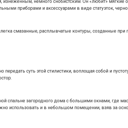
, изнеженным, немного снобистским. Он «любит» мягкие о
ьными приборами и аксессуарами в виде статуэток, черн
 слегка смазанные, расплывчатые контуры, созданные при
но передать суть этой стилистики, воплощая собой и пуст
стор.
ной спальне загородного дома с большими окнами, где ма
ожно использовать и в небольшом помещении, взяв за осн