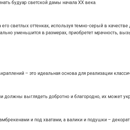
нать будуар светской дамы начала ХХ века.
 его светлых оттенках, используя темно-серый в качестве
уально уменьшится в размерах, приобретет мрачность, вы
раплений – это идеальная основа для реализации классич
и должны выглядеть добротно и благородно, их может укр
амбрекенами и под хватами, а валики и подушки – декор