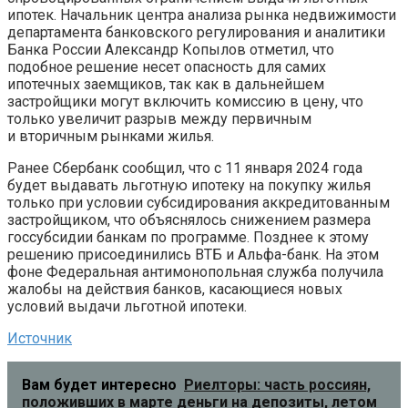
ипотек. Начальник центра анализа рынка недвижимости
департамента банковского регулирования и аналитики
Банка России Александр Копылов отметил, что
подобное решение несет опасность для самих
ипотечных заемщиков, так как в дальнейшем
застройщики могут включить комиссию в цену, что
только увеличит разрыв между первичным
и вторичным рынками жилья.
Ранее Сбербанк сообщил, что с 11 января 2024 года
будет выдавать льготную ипотеку на покупку жилья
только при условии субсидирования аккредитованным
застройщиком, что объяснялось снижением размера
госсубсидии банкам по программе. Позднее к этому
решению присоединились ВТБ и Альфа-банк. На этом
фоне Федеральная антимонопольная служба получила
жалобы на действия банков, касающиеся новых
условий выдачи льготной ипотеки.
Источник
Вам будет интересно
Риелторы: часть россиян,
положивших в марте деньги на депозиты, летом