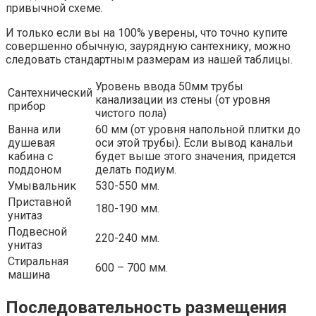
привычной схеме.
И только если вы на 100% уверены, что точно купите
совершенно обычную, заурядную сантехнику, можно
следовать стандартным размерам из нашей таблицы.
Уровень ввода 50мм трубы
Сантехнический
канализации из стены (от уровня
прибор
чистого пола)
Ванна или
60 мм (от уровня напольной плитки до
душевая
оси этой трубы). Если вывод канальи
кабина с
будет выше этого значения, придется
поддоном
делать подиум.
Умывальник
530-550 мм.
Приставной
180-190 мм.
унитаз
Подвесной
220-240 мм.
унитаз
Стиральная
600 – 700 мм.
машина
Последовательность размещения