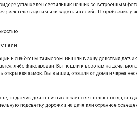
идоре установлен светильник ночник со встроенным фотор
риска споткнуться или задеть что-либо. Потребление у ночн
ркостью
тствия
ии и снабжены таймером. Вышли в зону действия датчика.
ается, либо фиксирован. Вы пошли к воротам на даче, вкл
есь открывая замок. Вы вышли, отошли от дома и через нес
те, то датчик движения включает свет только тогда, когд
ительную подсветку дорожки на даче или охранное освеще