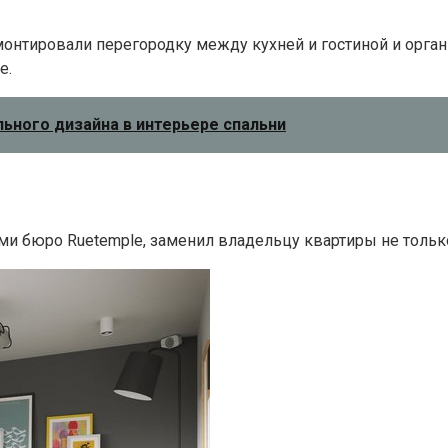
демонтировали перегородку между кухней и гостиной и ор
е.
льного дизайна в интерьере спальни
и бюро Ruetemple, заменил владельцу квартиры не только