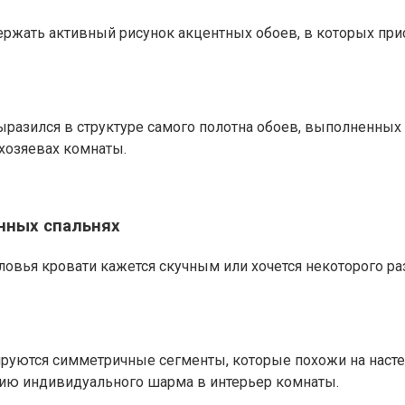
ржать активный рисунок акцентных обоев, в которых прис
азился в структуре самого полотна обоев, выполненных и
 хозяевах комнаты.
нных спальнях
ловья кровати кажется скучным или хочется некоторого ра
уются симметричные сегменты, которые похожи на настен
ию индивидуального шарма в интерьер комнаты.