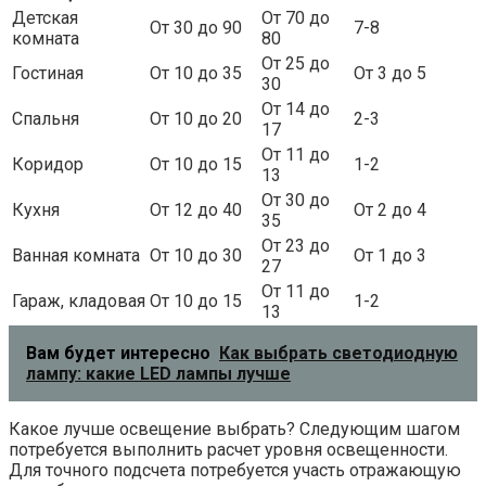
Детская
От 70 до
От 30 до 90
7-8
комната
80
От 25 до
Гостиная
От 10 до 35
От 3 до 5
30
От 14 до
Спальня
От 10 до 20
2-3
17
От 11 до
Коридор
От 10 до 15
1-2
13
От 30 до
Кухня
От 12 до 40
От 2 до 4
35
От 23 до
Ванная комната
От 10 до 30
От 1 до 3
27
От 11 до
Гараж, кладовая
От 10 до 15
1-2
13
Вам будет интересно
Как выбрать светодиодную
лампу: какие LED лампы лучше
Какое лучше освещение выбрать? Следующим шагом
потребуется выполнить расчет уровня освещенности.
Для точного подсчета потребуется участь отражающую