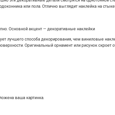
но эти декоративные детали смотрятся на однотонной сте
подоконника или пола. Отлично выглядит наклейка на стыке
пно. Основной акцент — декоративные наклейки
вует лучшего способа декорирования, чем виниловые нак
ерхности. Оригинальный орнамент или рисунок скроет отд
оложена ваша картинка.