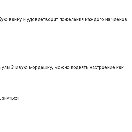
юбую ванну и удовлетворит пожелания каждого из членов
аза улыбчивую мордашку, можно поднять настроение как
ьзнуться.