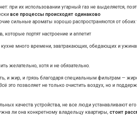
нет: при их использовании угарный газ не выделяется, по
ески
все процессы происходят одинаково
 прочие сильные ароматы хорошо распространяются от обоих 
, которые портят настроение и аппетит
а кухне много времени, завтракающих, обедающих и ужин
ть желательно, хотя и не обязательно.
поть, и жир, и грязь благодаря специальным фильтрам — жи
Всё это позволяет не только очистить воздух, но и поддер
ых качеств устройства, не все люди устанавливают его у с
нужна ли она конкретному владельцу квартиры,
стоит расс