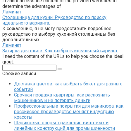
I cannot access the content of the provided websites to
determine the advantages of
Ламинат
Столешница для кухни: Руководство по поиску
идеального варианта.
К сожалению, я не могу предоставить подробное
руководство по выбору кухонной столешницы без
дополнительных
Ламинат
Затирка для швов: Как выбрать идеальный вариант.
I need the content of the URLs to help you choose the ideal
grout.
Поиск:
Свежие записи
Доставка цветов: как выбрать букет для разных
событий
Срочная продажа квартиры: как распознать
мошенников и не потерять деньги
Профессиональные покрытия для маникюра: как
российское производство меняет индустрию
красоты
Шариковые опоры: сравнение винтовых и
линейных конструкций для промышленности