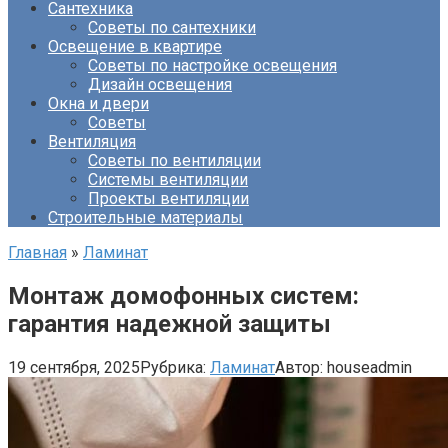
Сантехника
Советы по сантехники
Освещение в квартире
Советы по настройке освещения
Дизайн освещения
Окна и двери
Советы
Вентиляция
Советы по вентиляции
Системы вентиляции
Проекты вентиляции
Строительные материалы
Главная
»
Ламинат
Монтаж домофонных систем:
гарантия надежной защиты
19 сентября, 2025
Рубрика:
Ламинат
Автор:
houseadmin