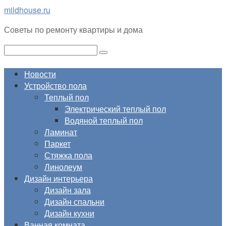
Перейти
mildhouse.ru
к
Советы по ремонту квартиры и дома
контенту
Поиск:
Новости
Устройство пола
Теплый пол
Электрический теплый пол
Водяной теплый пол
Ламинат
Паркет
Стяжка пола
Линолеум
Дизайн интерьера
Дизайн зала
Дизайн спальни
Дизайн кухни
Ванная комната