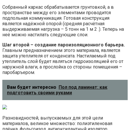
Собранный каркас обрабатывается грунтовкой, а в
пространстве между его элементами проводится
подпольная коммуникация. Готовая конструкция
является надёжной опорой (средняя расчётная
выдерживаемая нагрузка – 5 тонн на 1 м 2 .). Теперь на
неё можно настилать следующие слои.
Шаг второй – создание пароизоляционного барьера.
Главным предназначением этого материала, является
защита утеплителя от конденсата. Настилаемый под
утеплитель слой будет являться гидроизоляцией его от
наружной влаги, а прослойка со стороны помещения –
паробаръером.
Вам будет интересно
Пол под ламинат: как
подготовить своими руками
Разновидностей, выпускаемых для этой цели
материалов, великое множество: полиэтиленовая
плёнка, фольгоизол, антиоксидантный изолятор,