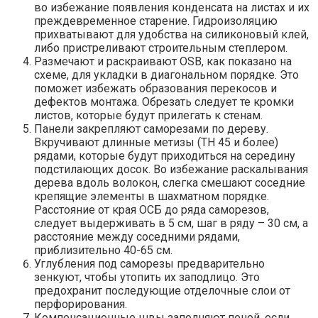
во избежание появления конденсата на листах и их
преждевременное старение. Гидроизоляцию
прихватывают для удобства на силиконовый клей,
либо пристреливают строительным степлером.
Размечают и раскраивают OSB, как показано на
схеме, для укладки в диагональном порядке. Это
поможет избежать образования перекосов и
дефектов монтажа. Обрезать следует те кромки
листов, которые будут прилегать к стенам.
Панели закрепляют саморезами по дереву.
Вкручивают длинные метизы (ТН 45 и более)
рядами, которые будут приходиться на середину
подстилающих досок. Во избежание раскалывания
дерева вдоль волокон, слегка смешают соседние
крепящие элементы в шахматном порядке.
Расстояние от края ОСБ до ряда саморезов,
следует выдерживать в 5 см, шаг в ряду – 30 см, а
расстояние между соседними рядами,
приблизительно 40-65 см.
Углубления под саморезы предварительно
зенкуют, чтобы утопить их заподлицо. Это
предохранит последующие отделочные слои от
перфорирования.
Компенсационные швы заполняют пеной, если