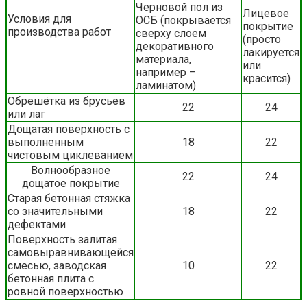
Черновой пол из
Лицевое
Условия для
ОСБ (покрывается
покрытие
производства работ
сверху слоем
(просто
декоративного
лакируется
материала,
или
например –
красится)
ламинатом)
Обрешётка из брусьев
22
24
или лаг
Дощатая поверхность с
выполненным
18
22
чистовым циклеванием
Волнообразное
22
24
дощатое покрытие
Старая бетонная стяжка
со значительными
18
22
дефектами
Поверхность залитая
самовыравнивающейся
смесью, заводская
10
22
бетонная плита с
ровной поверхностью