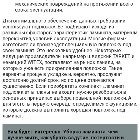
механических повреждений на протяжении всего
срока эксплуатации.
Для оптимального обеспечения данных требований
используют подложку. Ее подбирают исходя из
различных факторов: характеристик ламината, материала
перекрытия, условий эксплуатации. Многие фирмы-
изготовите ли производят специальную подложку под
свой ламинат. Это несколько удобнее. Некоторые
ведущие производители, например шведский TARKET и
немецкий WITEX, поставляют на рынок панели, на
которых уже есть прикрепленная подложка. Такие
варианты проще в укладке и, вероятно, прослужат
достаточно долгий срок, но по цене отличаются
существенно. Если приобретать комплект «ламинат-
подложк а» в планы не входит, нужно разобраться в
основных принципах выбора правильной подложки. А
для этого, в первую очередь, определимся с функциями,
которые должна выполнять хорошая подложка под
ламинат.
Вам будет интересно
Уборка ламината: чем
лучше мыть, как убрать вздутие, потертости и