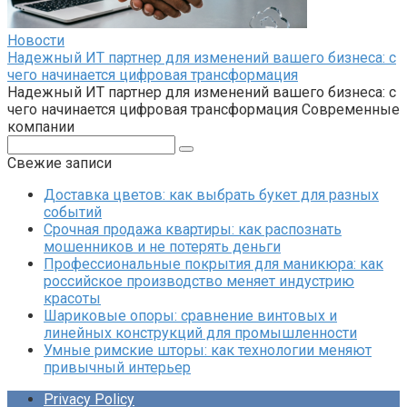
Новости
Надежный ИТ партнер для изменений вашего бизнеса: с
чего начинается цифровая трансформация
Надежный ИТ партнер для изменений вашего бизнеса: с
чего начинается цифровая трансформация Современные
компании
Поиск:
Свежие записи
Доставка цветов: как выбрать букет для разных
событий
Срочная продажа квартиры: как распознать
мошенников и не потерять деньги
Профессиональные покрытия для маникюра: как
российское производство меняет индустрию
красоты
Шариковые опоры: сравнение винтовых и
линейных конструкций для промышленности
Умные римские шторы: как технологии меняют
привычный интерьер
Privacy Policy