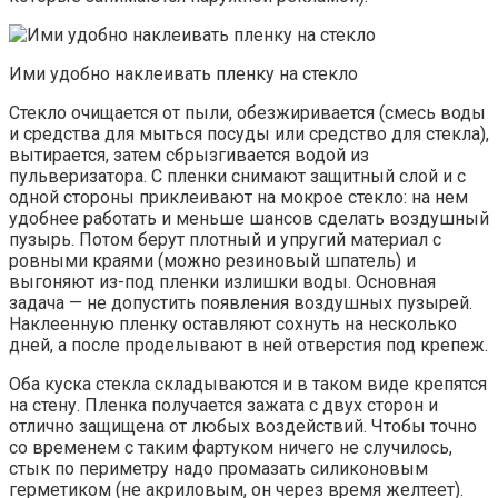
Ими удобно наклеивать пленку на стекло
Стекло очищается от пыли, обезжиривается (смесь воды
и средства для мыться посуды или средство для стекла),
вытирается, затем сбрызгивается водой из
пульверизатора. С пленки снимают защитный слой и с
одной стороны приклеивают на мокрое стекло: на нем
удобнее работать и меньше шансов сделать воздушный
пузырь. Потом берут плотный и упругий материал с
ровными краями (можно резиновый шпатель) и
выгоняют из-под пленки излишки воды. Основная
задача — не допустить появления воздушных пузырей.
Наклеенную пленку оставляют сохнуть на несколько
дней, а после проделывают в ней отверстия под крепеж.
Оба куска стекла складываются и в таком виде крепятся
на стену. Пленка получается зажата с двух сторон и
отлично защищена от любых воздействий. Чтобы точно
со временем с таким фартуком ничего не случилось,
стык по периметру надо промазать силиконовым
герметиком (не акриловым, он через время желтеет).