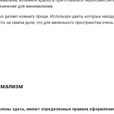
нимализм, возьмите краску и приготовьтесь переосмыслит
значение для минимализма.
лько делает комнату проще. Используя цвета, которые нахо
сть на самом деле, что для маленького пространства очень
нимализм
влены здесь, имеют определенные правила оформления,