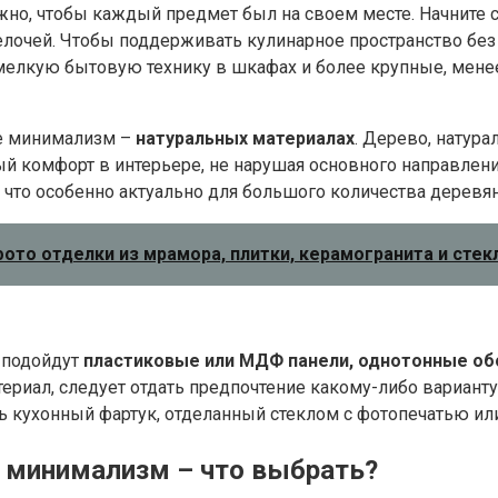
но, чтобы каждый предмет был на своем месте. Начните с
елочей. Чтобы поддерживать кулинарное пространство без
и мелкую бытовую технику в шкафах и более крупные, ме
ле минимализм –
натуральных материалах
. Дерево, натур
й комфорт в интерьере, не нарушая основного направлени
я, что особенно актуально для большого количества деревя
фото отделки из мрамора, плитки, керамогранита и стек
 подойдут
пластиковые или МДФ панели, однотонные об
териал, следует отдать предпочтение какому-либо вариан
ь кухонный фартук, отделанный стеклом с фотопечатью ил
е минимализм – что выбрать?