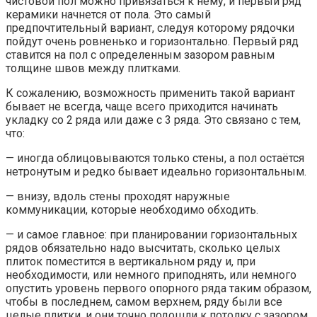
чистовой пол можно привязаться к нему, и первый ряд
керамики начнется от пола. Это самый
предпочтительный вариант, следуя которому рядочки
пойдут очень ровненько и горизонтально. Первый ряд
ставится на пол с определенным зазором равным
толщине швов между плитками.
К сожалению, возможность применить такой вариант
бывает не всегда, чаще всего приходится начинать
укладку со 2 ряда или даже с 3 ряда. Это связано с тем,
что:
— иногда облицовываются только стены, а пол остаётся
нетронутым и редко бывает идеально горизонтальным.
— внизу, вдоль стены проходят наружные
коммуникации, которые необходимо обходить.
— и самое главное: при планировании горизонтальных
рядов обязательно надо высчитать, сколько целых
плиток поместится в вертикальном ряду и, при
необходимости, или немного приподнять, или немного
опустить уровень первого опорного ряда таким образом,
чтобы в последнем, самом верхнем, ряду были все
целые плитки, и они точно подошли к потолку с зазором