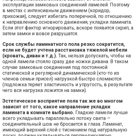
эксплуатации замковых соединений ламелей. Поэтому
в местах с интенсивным движением (коридор,
прихожая), следует избегать поперечной, по отношению
к направлению основного движения, укладки ламината.
Если этот фактор игнорировать, вскоре появится скрип, а
затем замки и вовсе разрушатся.
Срок службы ламинатного пола резко сократится,
если не будет учтена расстановка тяжелой мебели
(кровать, диван и т.д.).
Так, нельзя допускать, чтобы на
одной ламели стояло сразу две ножки дивана. В таком
случае замковые соединения под постоянной
статической и регулярной динамической (кто-то из
членов семьи присел) нагрузкой быстро сломаются
(подложка теряет эластичность и упругость, в результате
чего вся нагрузка ложится на замки).
Эстетическое восприятие пола так же во многом
зависит от того, какое направление укладки
ламината в комнате выбрано.
Гладкие ламели лучше
всего укладывать параллельно потоку света —
соединительный шов не бросается в глаза. Ламинат,
имеющий верхний слой с тиснением под натуральную
доску, должен укладываться перпендикулярно