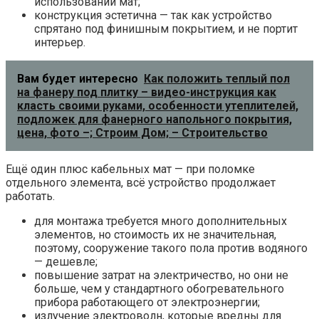
использовании мат;
конструкция эстетична — так как устройство
спрятано под финишным покрытием, и не портит
интерьер.
Вам будет интересно
Как положить теплый пол
на фанеру под плитку – видео-инструкция как
класть своими руками, особенности утеплителей,
подложек для фанерного напольного покрытия,
цена, фото –; Строим Дом; – Строительство
Ещё один плюс кабельных мат — при поломке
отдельного элемента, всё устройство продолжает
работать.
для монтажа требуется много дополнительных
элементов, но стоимость их не значительная,
поэтому, сооружение такого пола против водяного
— дешевле;
повышение затрат на электричество, но они не
больше, чем у стандартного обогревательного
прибора работающего от электроэнергии;
излучение электроволн, которые вредны для