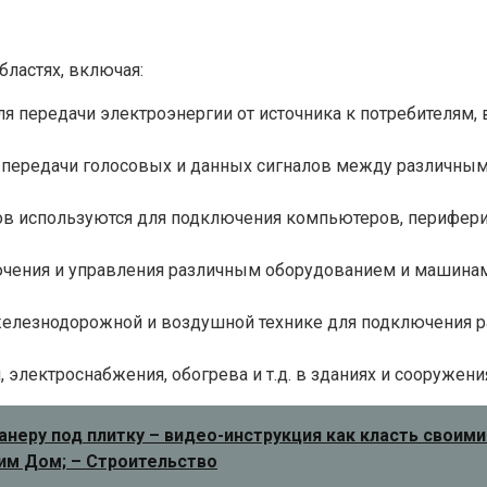
ластях, включая:
я передачи электроэнергии от источника к потребителям, 
 передачи голосовых и данных сигналов между различными
ов используются для подключения компьютеров, периферий
чения и управления различным оборудованием и машинами
железнодорожной и воздушной технике для подключения ра
 электроснабжения, обогрева и т.д. в зданиях и сооружени
анеру под плитку – видео-инструкция как класть своим
оим Дом; – Строительство