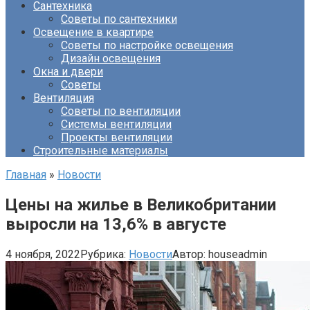
Сантехника
Советы по сантехники
Освещение в квартире
Советы по настройке освещения
Дизайн освещения
Окна и двери
Советы
Вентиляция
Советы по вентиляции
Системы вентиляции
Проекты вентиляции
Строительные материалы
Главная
»
Новости
Цены на жилье в Великобритании
выросли на 13,6% в августе
4 ноября, 2022
Рубрика:
Новости
Автор:
houseadmin