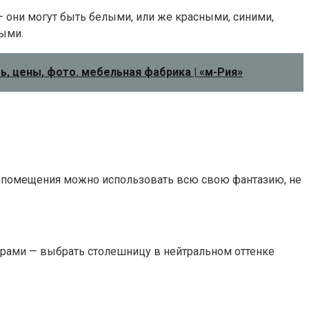
 они могут быть белыми, или же красными, синими,
ными.
ь, цены, фото. мебельная фабрика | «м-Рия»
го помещения можно использовать всю свою фантазию, не
рами — выбрать столешницу в нейтральном оттенке