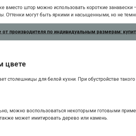
е вместо штор можно использовать короткие занавески —
ы. Оттенки могут быть яркими и насыщенными, но не тем
ле от производителя по индивидуальным размерам: купит
м цвете
цвет столешницы для белой кухни. При обустройстве тако
льно, можно воспользоваться некоторыми готовыми приме
к также может имитировать дерево или камень.