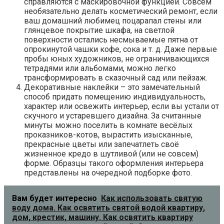
справляются с маскировочной функцией. Совсем
необязательно делать косметический ремонт, если
ваш домашний любимец поцарапал стены или
глянцевое покрытие шкафа, на светлой
поверхности остались несмываемые пятна от
опрокинутой чашки кофе, сока и т. д. Даже первые
пробы юных художников, не ограничивающихся
тетрадями или альбомами, можно легко
трансформировать в сказочный сад или пейзаж.
Декоративные наклейки – это замечательный
способ придать помещению индивидуальность,
характер или освежить интерьер, если вы устали от
скучного и устаревшего дизайна. За считанные
минуты можно поселить в комнате весёлых
проказников-котов, вырастить изысканные,
прекрасные цветы или запечатлеть своё
жизненное кредо в шутливой (или не совсем)
форме. Образцы такого оформления интерьера
представлены на очередной подборке фото.
Вам будет интересно
Как использовать святую
воду дома. Как освятить святой водой квартиру,
дом, крестик, машину. Как освятить квартиру